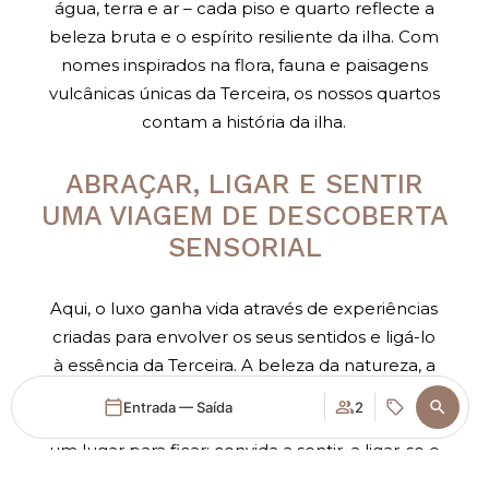
água, terra e ar – cada piso e quarto reflecte a
beleza bruta e o espírito resiliente da ilha. Com
nomes inspirados na flora, fauna e paisagens
vulcânicas únicas da Terceira, os nossos quartos
contam a história da ilha.
ABRAÇAR, LIGAR E SENTIR
UMA VIAGEM DE DESCOBERTA
SENSORIAL
Aqui, o luxo ganha vida através de experiências
criadas para envolver os seus sentidos e ligá-lo
à essência da Terceira. A beleza da natureza, a
riqueza da cultura e a alegria do momento
Entrada — Saída
2
convergem para oferecer mais do que apenas
um lugar para ficar; convida a sentir, a ligar-se e
a viver em pleno no coração dos Açores.
Aceder / Registar-se
Quando
Promoção
Gerir a minha reserva
Quem