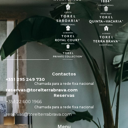
Contactos
+351 295 249 730
Chamada para a rede fixa nacional
reservas@torelterrabrava.com
Reservas
+351 22 600 1966
Chamada para a rede fixa nacional
reservas@torelterrabrava.com
Menu