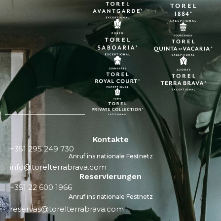
Kontakte
+351 295 249 730
Anruf ins nationale Festnetz
info@torelterrabrava.com
Reservierungen
+351 22 600 1966
Anruf ins nationale Festnetz
reservas@torelterrabrava.com