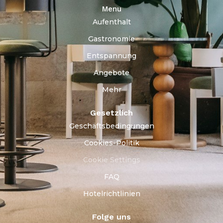
Menu
Aufenthalt
Gastronomie
Entspannung
Angebote
Mehr
Gesetzlich
Geschäftsbedingungen
Cookies-Politik
Cookie Settings
FAQ
Hotelrichtlinien
Folge uns