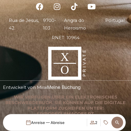
Rua de Jesus,
9700-
Angra do
Portugal
42
103
Heroismo
RNET: 10964
Meine Buchung
Entwickelt von
Mirai
WIR VERFÜGEN ÜBER EIN ELEKTRONISCHES
BESCHWERDEBUCH. SIE KÖNNEN AUF DIE DIGITALE
PLATTFORM ZUGREIFEN UNTER:
LIVRORECLAMACOES.PT
Anreise — Abreise
2