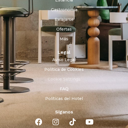
Estancia
Gastronomía
Relajarse
Ofertas
Más
Legal
Aviso Legal
Política de Cookies
Cookie Settings
FAQ
Políticas del Hotel
Síganos