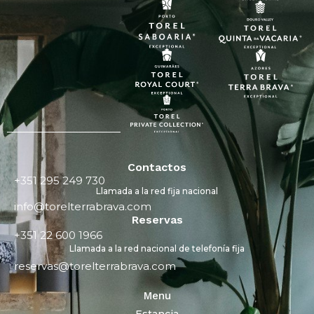
Contactos
+351 295 249 730
Llamada a la red fija nacional
info@torelterrabrava.com
Reservas
+351 22 600 1966
Llamada a la red nacional de telefonía fija
reservas@torelterrabrava.com
Menu