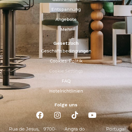
Entspannung
Angebote
Mehr
Gesetzlich
Geschäftsbedingungen
Cookies-Politik
Cookie Settings
FAQ
Hotelrichtlinien
Folge uns
Rua de Jesus,
9700-
Angra do
Portugal