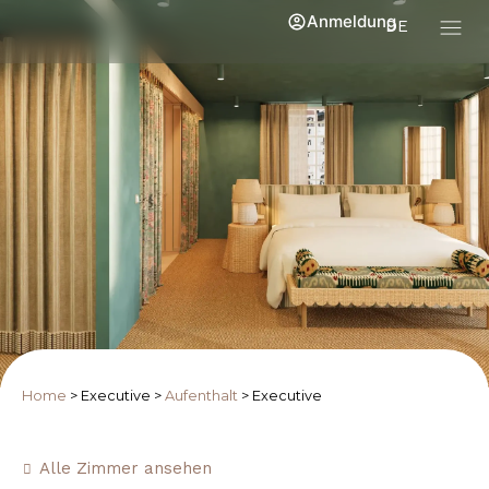
Anmeldung
DE
Home
>
Executive
>
Aufenthalt
>
Executive
Alle Zimmer ansehen