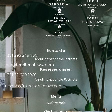
Kontakte
+351 295 249 730
Anruf ins nationale Festnetz
info@torelterrabrava.com
Reservierungen
+351 22 600 1966
Anruf ins nationale Festnetz
reservas@torelterrabrava.com
Menu
Aufenthalt
Gastronomie