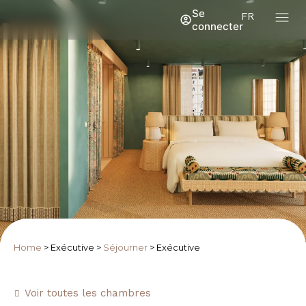
Se
FR
connecter
Home
>
Exécutive
>
Séjourner
>
Exécutive
Voir toutes les chambres