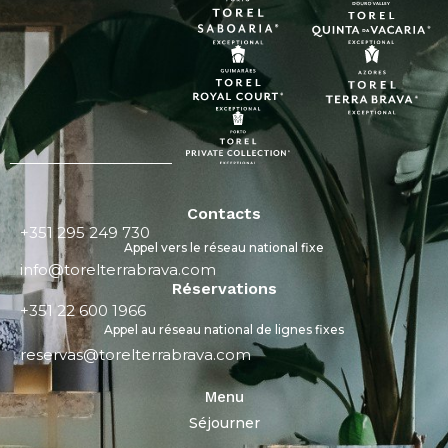
Contacts
+351 295 249 730
Appel vers le réseau national fixe
info@torelterrabrava.com
Réservations
+351 22 600 1966
Appel au réseau national de lignes fixes
reservas@torelterrabrava.com
Menu
Séjourner