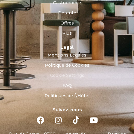
Gastronomie
Détente
Offres
Plus
Legal
Mentions Légales
Politique de Cookies
Cookie Settings
FAQ
Politiques de l\’Hôtel
Suivez-nous