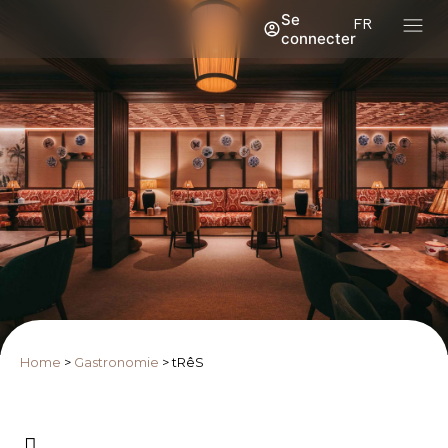
Se
FR
connecter
Home
>
Gastronomie
>
tRêS