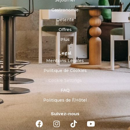
Séjourner
Gastronomie
Détente
Offres
Plus
Legal
Mentions Légales
Politique de Cookies
Cookie Settings
FAQ
Politiques de l\’Hôtel
Suivez-nous