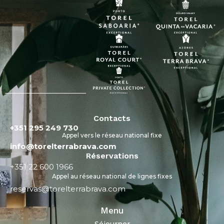
Contacts
+351 295 249 730
Appel vers le réseau national fixe
info@torelterrabrava.com
Réservations
+351 22 600 1966
Appel au réseau national de lignes fixes
reservas@torelterrabrava.com
Menu