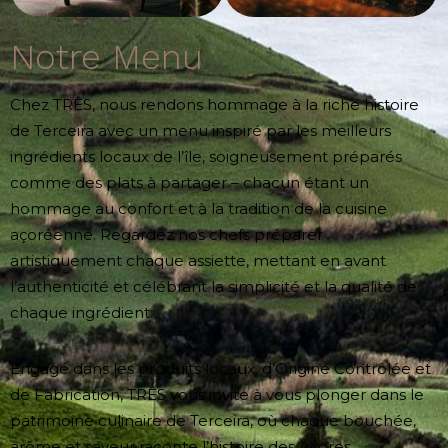
Notre Menu
Chez TRÊS, nous rendons hommage à la riche histoire
de Terceira avec un menu inspiré par les meilleurs
ingrédients locaux de l’île, soigneusement préparés
comme des plats à partager – chacun étant un
hommage au confort et à la tradition de la cuisine
açoréenne. Regardez nos chefs préparer
artistiquement chaque assiette, mettant en avant
l’authenticité et célébrant la simplicité et la qualité de
chaque ingrédient.
Engagé dans les produits locaux, d’Origine Contrôlée et
de Fabrication, TRÊS vous invite à vous plonger dans le
patrimoine culinaire de Terceira, où chaque bouchée,
arôme et saveur raconte l’histoire des Açores.